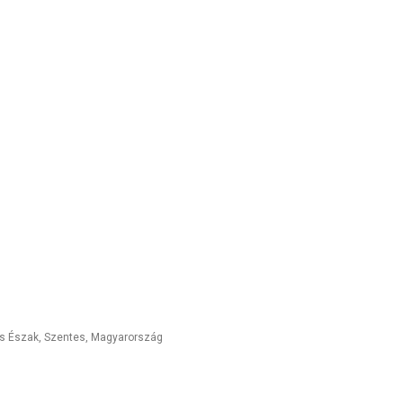
 és Észak
,
Szentes
,
Magyarország