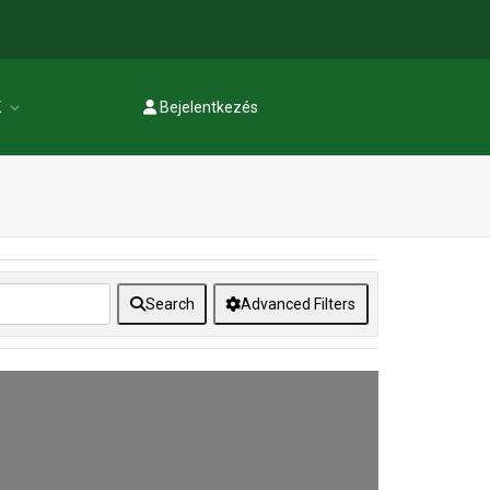
K
Bejelentkezés
Regisztráció
Search
Advanced Filters