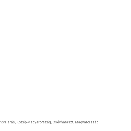
onori járás, Közép-Magyarország
,
Csévharaszt
,
Magyarország