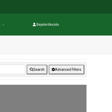
K
Bejelentkezés
Regisztráció
Search
Advanced Filters