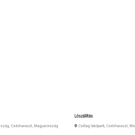
Lószállítás
ország
,
Csévharaszt
,
Magyarország
Csillag lakópark, Csévharaszt, M