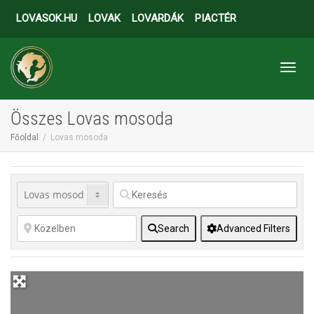
LOVASOK.HU
LOVAK
LOVARDÁK
PIACTÉR
Toggl
Összes Lovas mosoda
Főoldal
Lovas mosoda
Search
Advanced Filters