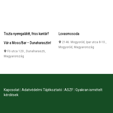
Tiszta nyeregalátét, friss kantár?
Lovasmosoda
2146. Mogyoród, Ipar utca 8-10.
,
Vár a Moso/Bar – Dunaharasztin!
Mogyoród
,
Magyarország
Fő utca 120.
,
Dunaharaszti
,
Magyarország
Kapcsolat
|
Adatvédelmi Tájékoztató
|
ASZF
|
Gyakran ismételt
kérdések