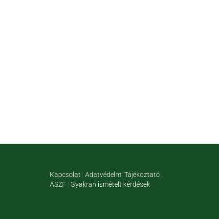
Kapcsolat
|
Adatvédelmi Tájékoztató
|
ASZF
|
Gyakran ismételt kérdések