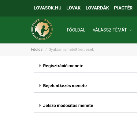
LOVASOK.HU
LOVAK
LOVARDÁK
PIACTÉR
FŐOLDAL
VÁLASSZ TÉMÁT
Főoldal
Gyakran ismételt kérdések
INGATLANOK
Regisztráció menete
Bejelentkezés menete
Jelszó módosítás menete