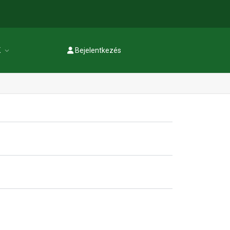
K
Bejelentkezés
Regisztráció