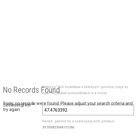
Kattins a "Cím beállítása a térképen" gombra, majd az
No Records Found
egér húzásával pontosíthatod is a címet.
Sorry, no records were found. Please adjust your search criteria and
Szélességi kör
*
try again.
Kérlek, gépeld be a szélességi kört, például:
39.955823048131286