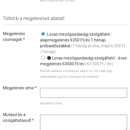
Add meg email címed.
Töltsd ki a megjelenésed adatait!
Megjelenési
Lovas mezőgazdasági szolgáltató -
csomagok
*
alapmegjelenés 6350 Ft/év 1 hónap
próbaidőszakkal
(1 hónap próba, majd 6.350
Ft
/ hónap)
Lovas mezőgazdasági szolgáltató - éves
megjelenés 63500 Ft/év
(63.500
Ft
/ év)
Kérlek válassz csomagot, akkor is, ha csak egy
választható opció szerepel az oldalon!
Megjelenés címe
*
Hirdetés címe
Mutasd be a
szolgáltatásod!
*