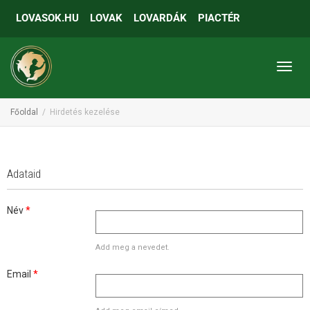
LOVASOK.HU
LOVAK
LOVARDÁK
PIACTÉR
Toggl
Főoldal
Hirdetés kezelése
Adataid
Név
*
Add meg a nevedet.
Email
*