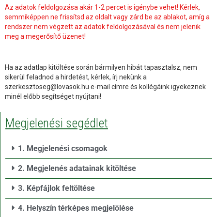
Az adatok feldolgozása akár 1-2 percet is igénybe vehet! Kérlek,
semmiképpen ne frissítsd az oldalt vagy zárd be az ablakot, amíg a
rendszer nem végzett az adatok feldolgozásával és nem jelenik
meg a megerősítő üzenet!
Ha az adatlap kitöltése során bármilyen hibát tapasztalsz, nem
sikerül feladnod a hirdetést, kérlek, írj nekünk a
szerkesztoseg@lovasok.hu e-mail címre és kollégáink igyekeznek
minél előbb segítséget nyújtani!
Megjelenési segédlet
1. Megjelenési csomagok
2. Megjelenés adatainak kitöltése
3. Képfájlok feltöltése
4. Helyszín térképes megjelölése