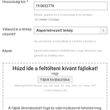
Hosszúsági kör
*
Kérlek, gépeld be a hosszúsági kört, például:
-75.14408111572266
Válaszd ki a térkép
nézetét!
Ha szeretnéd, módosíthatod a térkép nézetét is.
Képek
Egynél több képet is feltölthetsz, hogy létrehozz egy
galériát az adatlapodon.
Húzd ide a feltölteni kívánt fájlokat!
vagy
Megengedett fájl típusok: .jpg, .jpe, .jpeg, .gif, .png, .bmp, .ico, .webp, .avif
( 10 file-t tölthetsz fel)
A fájlok átrendezését fogd és vidd módszerrel teheted meg.