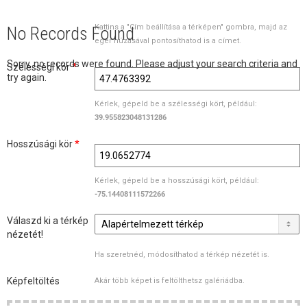
Kattins a "Cím beállítása a térképen" gombra, majd az
No Records Found
egér húzásával pontosíthatod is a címet.
Sorry, no records were found. Please adjust your search criteria and
Szélességi kör
*
try again.
Kérlek, gépeld be a szélességi kört, például:
39.955823048131286
Hosszúsági kör
*
Kérlek, gépeld be a hosszúsági kört, például:
-75.14408111572266
Válaszd ki a térkép
nézetét!
Ha szeretnéd, módosíthatod a térkép nézetét is.
Képfeltöltés
Akár több képet is feltölthetsz galériádba.