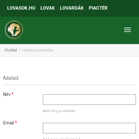
LOVASOK.HU
LOVAK
LOVARDÁK
PIACTÉR
Toggl
Főoldal
Hirdetés kezelése
Adataid
Név
*
Add meg a nevedet.
Email
*