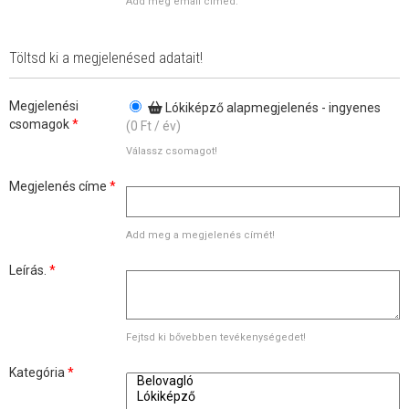
Add meg email címed.
Töltsd ki a megjelenésed adatait!
Megjelenési
Lókiképző alapmegjelenés - ingyenes
csomagok
*
(0
Ft
/ év)
Válassz csomagot!
Megjelenés címe
*
Add meg a megjelenés címét!
Leírás.
*
Fejtsd ki bővebben tevékenységedet!
Kategória
*