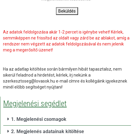
Beküldés
Az adatok feldolgozása akár 1-2 percet is igénybe vehet! Kérlek,
semmiképpen ne frissítsd az oldalt vagy zárd be az ablakot, amíg a
rendszer nem végzett az adatok feldolgozásával és nem jelenik
meg a megerősítő üzenet!
Ha az adatlap kitöltése során bármilyen hibát tapasztalsz, nem
sikerül feladnod a hirdetést, kérlek, írj nekünk a
szerkesztoseg@lovasok.hu e-mail címre és kollégáink igyekeznek
minél előbb segítséget nyújtani!
Megjelenési segédlet
1. Megjelenési csomagok
2. Megjelenés adatainak kitöltése