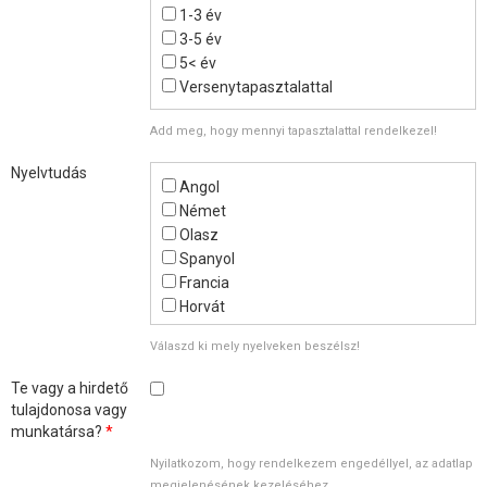
1-3 év
3-5 év
5< év
Versenytapasztalattal
Add meg, hogy mennyi tapasztalattal rendelkezel!
Nyelvtudás
Angol
Német
Olasz
Spanyol
Francia
Horvát
Válaszd ki mely nyelveken beszélsz!
Te vagy a hirdető
tulajdonosa vagy
munkatársa?
*
Nyilatkozom, hogy rendelkezem engedéllyel, az adatlap
megjelenésének kezeléséhez.