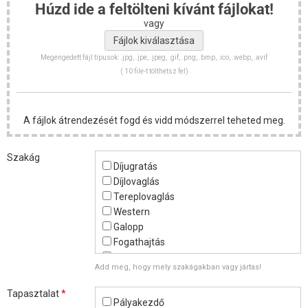
Húzd ide a feltölteni kívánt fájlokat!
vagy
Megengedett fájl típusok: .jpg, .jpe, .jpeg, .gif, .png, .bmp, .ico, .webp, .avif
( 10 file-t tölthetsz fel)
A fájlok átrendezését fogd és vidd módszerrel teheted meg.
Szakág
Díjugratás
Díjlovaglás
Tereplovaglás
Western
Galopp
Fogathajtás
Working Equition
Add meg, hogy mely szakágakban vagy jártas!
Lovasíjászat
Lovastorna
Tapasztalat
*
Ügető
Pályakezdő