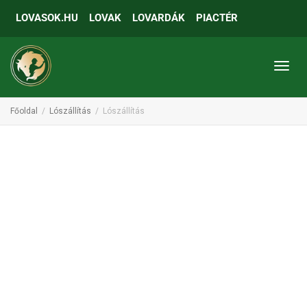
LOVASOK.HU
LOVAK
LOVARDÁK
PIACTÉR
Toggl
Főoldal
Lószállítás
Lószállítás