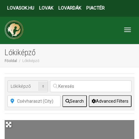
LOVASOK.HU
LOVAK
LOVARDÁK
PIACTÉR
Toggl
Lókiképző
Főoldal
Lókiképző
Search
Advanced Filters