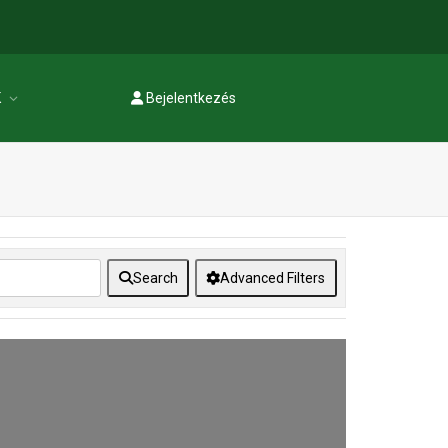
K
Bejelentkezés
Regisztráció
Search
Advanced Filters