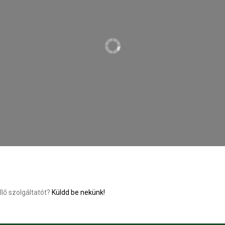
llő szolgáltatót?
Küldd be nekünk!