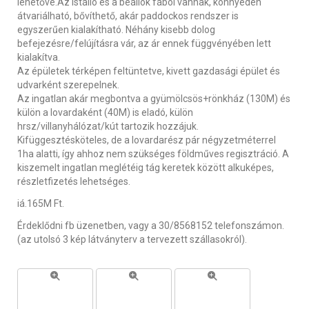
lehetővé.Az istálló és a beállók fából vannak, könnyedén
átvariálható, bővíthető, akár paddockos rendszer is
egyszerűen kialakítható. Néhány kisebb dolog
befejezésre/felújításra vár, az ár ennek függvényében lett
kialakítva.
Az épületek térképen feltüntetve, kivett gazdasági épület és
udvarként szerepelnek.
Az ingatlan akár megbontva a gyümölcsös+rönkház (130M) és
külön a lovardaként (40M) is eladó, külön
hrsz/villanyhálózat/kút tartozik hozzájuk.
Kifüggesztésköteles, de a lovardarész pár négyzetméterrel
1ha alatti, így ahhoz nem szükséges földműves regisztráció. A
kiszemelt ingatlan meglétéig tág keretek között alkuképes,
részletfizetés lehetséges.
iá.165M Ft.
Érdeklődni fb üzenetben, vagy a 30/8568152 telefonszámon.
(az utolsó 3 kép látványterv a tervezett szállasokról).