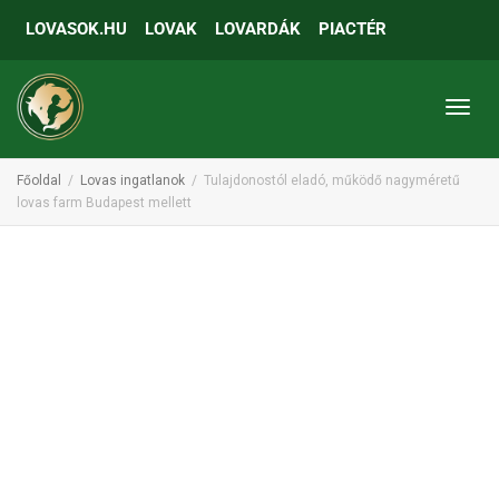
LOVASOK.HU
LOVAK
LOVARDÁK
PIACTÉR
Toggl
Főoldal
Lovas ingatlanok
Tulajdonostól eladó, működő nagyméretű
lovas farm Budapest mellett