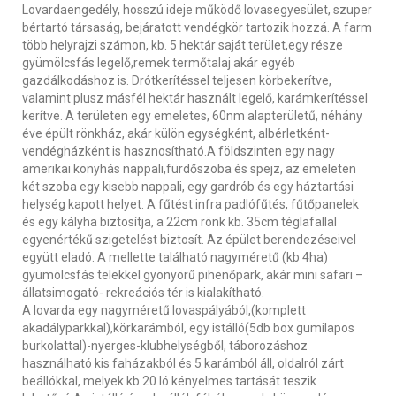
Lovardaengedély, hosszú ideje működő lovasegyesület, szuper
bértartó társaság, bejáratott vendégkör tartozik hozzá. A farm
több helyrajzi számon, kb. 5 hektár saját terület,egy része
gyümölcsfás legelő,remek termőtalaj akár egyéb
gazdálkodáshoz is. Drótkerítéssel teljesen körbekerítve,
valamint plusz másfél hektár használt legelő, karámkerítéssel
kerítve. A területen egy emeletes, 60nm alapterületű, néhány
éve épült rönkház, akár külön egységként, albérletként-
vendégházként is hasznosítható.A földszinten egy nagy
amerikai konyhás nappali,fürdőszoba és spejz, az emeleten
két szoba egy kisebb nappali, egy gardrób és egy háztartási
helység kapott helyet. A fűtést infra padlófűtés, fűtőpanelek
és egy kályha biztosítja, a 22cm rönk kb. 35cm téglafallal
egyenértékű szigetelést biztosít. Az épület berendezéseivel
együtt eladó. A mellette található nagyméretű (kb 4ha)
gyümölcsfás telekkel gyönyörű pihenőpark, akár mini safari –
állatsimogató- rekreációs tér is kialakítható.
A lovarda egy nagyméretű lovaspályából,(komplett
akadályparkkal),körkarámból, egy istálló(5db box gumilapos
burkolattal)-nyerges-klubhelységből, táborozáshoz
használható kis faházakból és 5 karámból áll, oldalról zárt
beállókkal, melyek kb 20 ló kényelmes tartását teszik