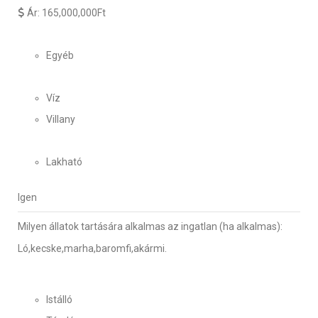
Ár:
165,000,000Ft
Egyéb
Víz
Villany
Lakható
Igen
Milyen állatok tartására alkalmas az ingatlan (ha alkalmas):
Ló,kecske,marha,baromfi,akármi.
Istálló