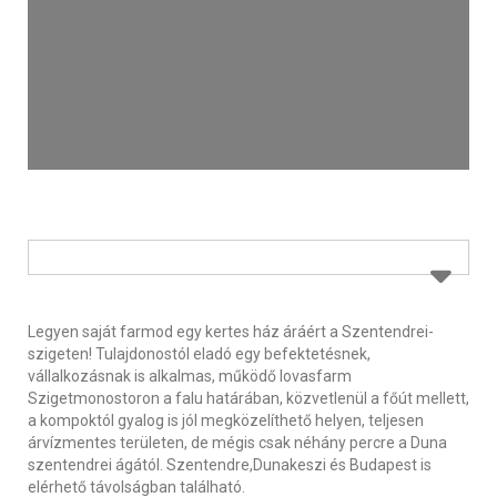
Legyen saját farmod egy kertes ház áráért a Szentendrei-
szigeten! Tulajdonostól eladó egy befektetésnek,
vállalkozásnak is alkalmas, működő lovasfarm
Szigetmonostoron a falu határában, közvetlenül a főút mellett,
a kompoktól gyalog is jól megközelíthető helyen, teljesen
árvízmentes területen, de mégis csak néhány percre a Duna
szentendrei ágától. Szentendre,Dunakeszi és Budapest is
elérhető távolságban található.