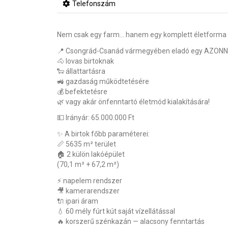
Telefonszám
Nem csak egy farm… hanem egy komplett életforma vá
📍 Csongrád-Csanád vármegyében eladó egy AZONN
🐴 lovas birtoknak
🐑 állattartásra
🚜 gazdaság működtetésére
💰 befektetésre
🌿 vagy akár önfenntartó életmód kialakítására!
💵 Irányár: 65.000.000 Ft
✨ A birtok főbb paraméterei:
📏 5635 m² terület
🏠 2 külön lakóépület
(70,1 m² + 67,2 m²)
⚡ napelem rendszer
🎥 kamerarendszer
🔌 ipari áram
💧 60 mély fúrt kút saját vízellátással
🔥 korszerű szénkazán — alacsony fenntartás