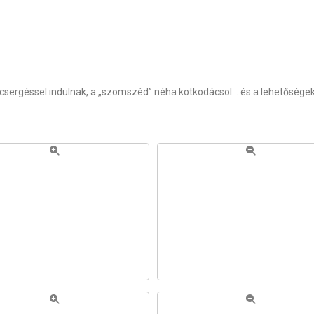
icsergéssel indulnak, a „szomszéd” néha kotkodácsol… és a lehetőségek 