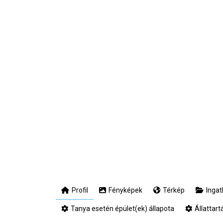
Profil
Fényképek
Térkép
Ingat
Tanya esetén épület(ek) állapota
Állattar