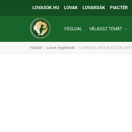
LOVASOK.HU
LOVAK
LOVARDÁK
PIACTÉR
FŐOLDAL
VÁLASSZ TÉMÁT
Főoldal
Lovas ingatlanok
LOVASOK, GAZDÁLKODÓK, BEFE
INGATLANOK