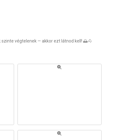
szinte végtelenek — akkor ezt látnod kell! 🌅🐴