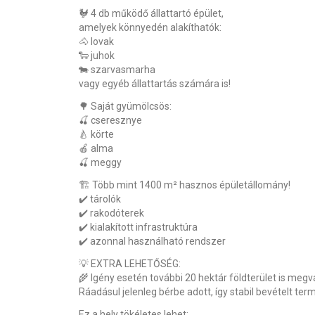
🐓 4 db működő állattartó épület,
amelyek könnyedén alakíthatók:
🐴 lovak
🐑 juhok
🐄 szarvasmarha
vagy egyéb állattartás számára is!
🌳 Saját gyümölcsös:
🍒 cseresznye
🍐 körte
🍎 alma
🍒 meggy
🏗️ Több mint 1400 m² hasznos épületállomány!
✔️ tárolók
✔️ rakodóterek
✔️ kialakított infrastruktúra
✔️ azonnal használható rendszer
💡 EXTRA LEHETŐSÉG:
🌾 Igény esetén további 20 hektár földterület is megv
Ráadásul jelenleg bérbe adott, így stabil bevételt ter
Ez a hely tökéletes lehet: