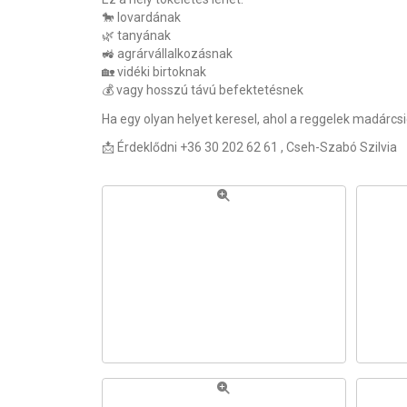
🐎 lovardának
🌿 tanyának
🚜 agrárvállalkozásnak
🏡 vidéki birtoknak
💰 vagy hosszú távú befektetésnek
Ha egy olyan helyet keresel, ahol a reggelek madárcs
📩 Érdeklődni +36 30 202 62 61 , Cseh-Szabó Szilvia