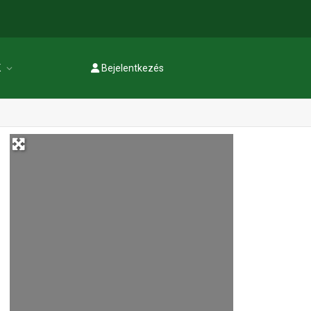
K
Bejelentkezés
Regisztráció