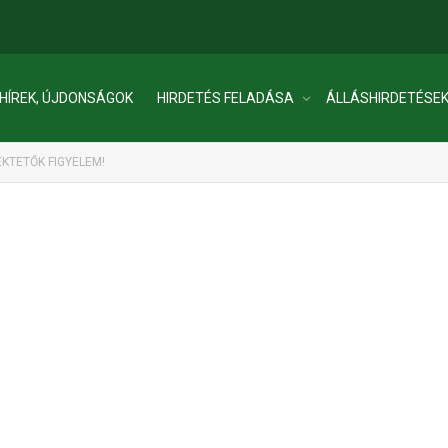
HÍREK, ÚJDONSÁGOK
HIRDETÉS FELADÁSA
ÁLLÁSHIRDETÉSE
KTETŐK FIGYELEM!