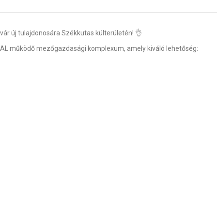
r új tulajdonosára Székkutas külterületén! 👌
AL működő mezőgazdasági komplexum, amely kiváló lehetőség: