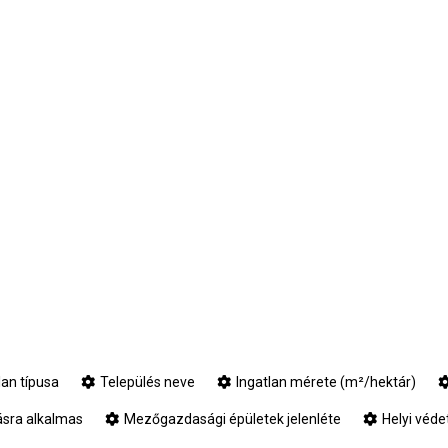
lan típusa
Település neve
Ingatlan mérete (m²/hektár)
tásra alkalmas
Mezőgazdasági épületek jelenléte
Helyi véde