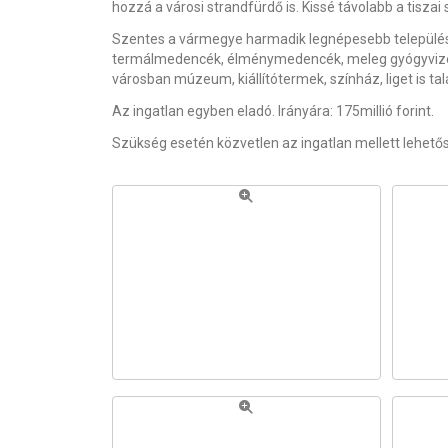
hozzá a városi strandfürdő is. Kissé távolabb a tisza
Szentes a vármegye harmadik legnépesebb települése.
termálmedencék, élménymedencék, meleg gyógyvizet
városban múzeum, kiállítótermek, színház, liget is tal
Az ingatlan egyben eladó. Irányára: 175millió forint.
Szükség esetén közvetlen az ingatlan mellett lehető