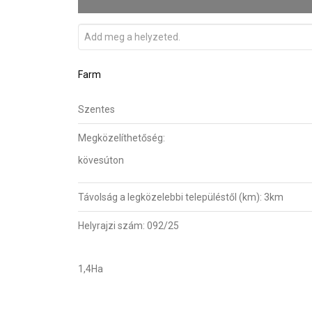
Farm
Szentes
Megközelíthetőség:
kövesúton
Távolság a legközelebbi településtől (km):
3km
Helyrajzi szám:
092/25
1,4Ha