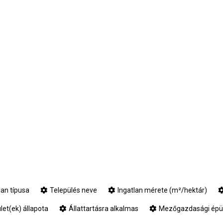
lan típusa
Település neve
Ingatlan mérete (m²/hektár)
et(ek) állapota
Állattartásra alkalmas
Mezőgazdasági épüle