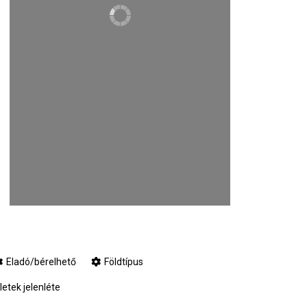
Eladó/bérelhető
Földtípus
tek jelenléte