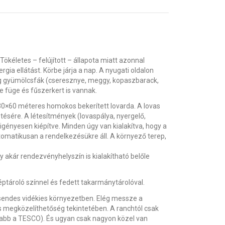
ökéletes – felújított – állapota miatt azonnal
gia ellátást. Körbe járja a nap. A nyugati oldalon
dig gyümölcsfák (cseresznye, meggy, kopaszbarack,
le füge és fűszerkert is vannak.
 30×60 méteres homokos bekerített lovarda. A lovas
ésére. A létesítmények (lovaspálya, nyergelő,
igényesen kiépítve. Minden úgy van kialakítva, hogy a
tomatikusan a rendelkezésükre áll. A környező terep,
y akár rendezvényhelyszín is kialakítható belőle
éptároló színnel és fedett takarmánytárolóval.
 csendes vidékies környezetben. Elég messze a
 megközelíthetőség tekintetében. A ranchtól csak
labb a TESCO). És ugyan csak nagyon közel van