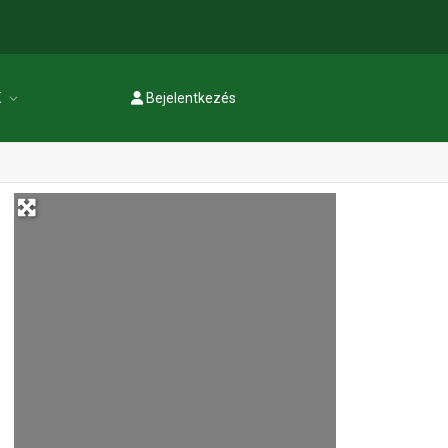
K
Bejelentkezés
Regisztráció