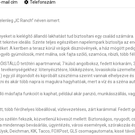
-mail cím
Telefonszám
elenleg „IC Ranch” néven ismert.
ket is kielégítő állandó lakhatást tud biztosítani egy család számára. T
 tekintve ideális. Szinte teljes egészében napelempark biztosítja az ener
éket. A kertben a terasz körül virágok dísznövények, a ház mögött pe
egyéb gyümölcsök, mint málna, sok fajta szőlő, szamóca, ribizli, több fé
 LÓISTÁLLÓ tetőtéri apartmannal, 7 külső angolboksz, fedett körkarám,
 tevékenységekhez: lótenyésztésre, lókiképzésre, lovasiskola üzemeltet
) egy jól átgondolt és kipróbált szisztéma szerint vannak elhelyezve és 
ni és akár több napra is magukra hagyhatóak, mert a víz és a széna au
ló másfajta funkciót is kaphat, például akár panzió, munkásszállás, vag
t, több férőhelyes lóbeállóval, vízlevezetéses, zárt karámmal. Fedett g
áros szélén fekszik, közvetlenül kövesút mellett. Biztonságos, nyugodt,
a mindennapi bevásárlás, ügyintézés, városi események, szórakozás és
 Jysk, Deichman, KIK, Tacco, FOXPost, GLS csomagautomata, kissé távo