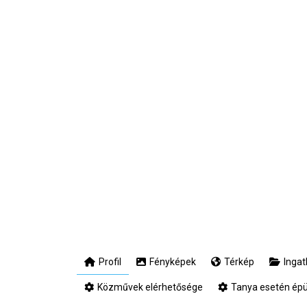
Profil
Fényképek
Térkép
Ingat
Közművek elérhetősége
Tanya esetén épül