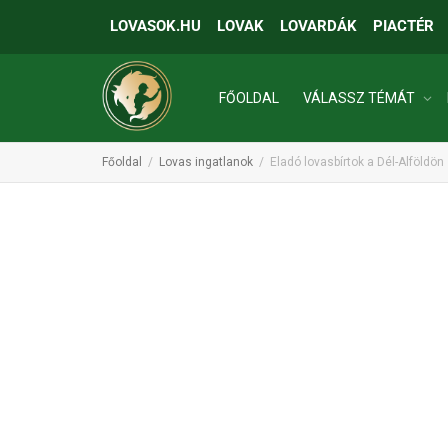
LOVASOK.HU
LOVAK
LOVARDÁK
PIACTÉR
FŐOLDAL
VÁLASSZ TÉMÁT
Főoldal
Lovas ingatlanok
Eladó lovasbírtok a Dél-Alföldön
INGATLANOK