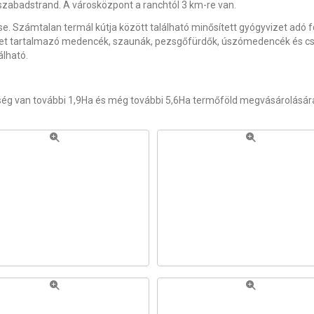
i szabadstrand. A városközpont a ranchtól 3 km-re van.
 Számtalan termál kútja között található minősített gyógyvizet adó for
 tartalmazó medencék, szaunák, pezsgőfürdők, úszómedencék és csúsz
álható.
ség van további 1,9Ha és még további 5,6Ha termőföld megvásárolására