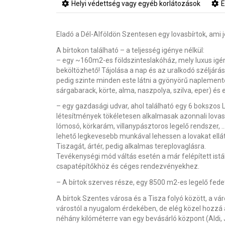
Helyi védettség vagy egyéb korlátozások
E
Eladó a Dél-Alföldön Szentesen egy lovasbírtok, ami j
A bírtokon található – a teljesség igénye nélkül:
– egy ~160m2-es földszinteslakóház, mely luxus igénye
beköltözhető! Tájolása a nap és az uralkodó széljárást
pedig szinte minden este látni a gyönyörű naplement
sárgabarack, körte, alma, naszpolya, szilva, eper) és 
– egy gazdasági udvar, ahol található egy 6 bokszos
létesítmények tökéletesen alkalmasak azonnali lovas
lómosó, körkarám, villanypásztoros legelő rendszer, …
lehető legkevesebb munkával lehessen a lovakat ellát
Tiszagát, ártér, pedig alkalmas tereplovaglásra.
Tevékenységi mód váltás esetén a már felépített istál
csapatépítőkhöz és céges rendezvényekhez.
– A bírtok szerves része, egy 8500 m2-es legelő fedet
A bírtok Szentes városa és a Tisza folyó között, a v
várostól a nyugalom érdekében, de elég közel hozzá 
néhány kilóméterre van egy bevásárló központ (Aldi,