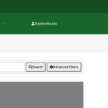
K
Bejelentkezés
Regisztráció
Search
Advanced Filters