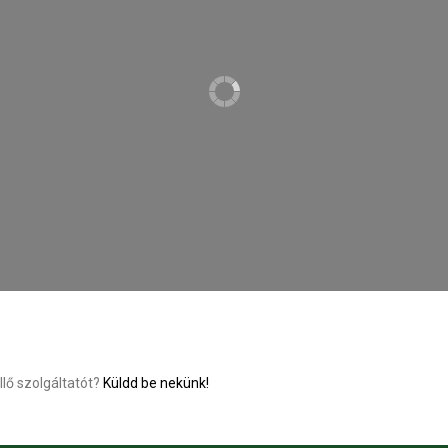
llő szolgáltatót?
Küldd be nekünk!