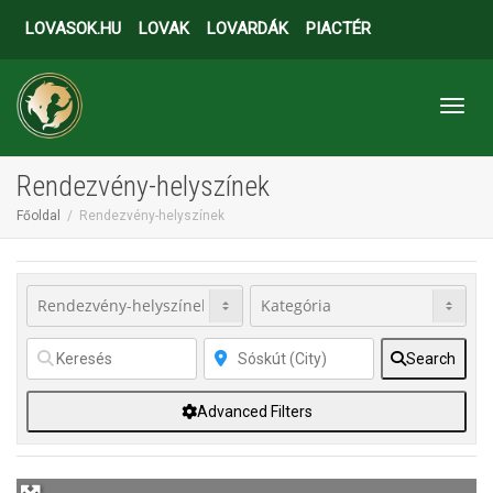
LOVASOK.HU
LOVAK
LOVARDÁK
PIACTÉR
Toggl
Rendezvény-helyszínek
Főoldal
Rendezvény-helyszínek
Search
Advanced Filters