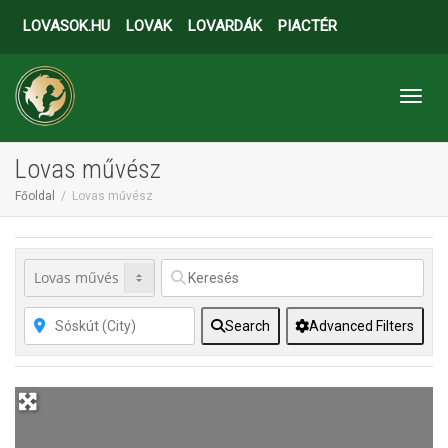
LOVASOK.HU
LOVAK
LOVARDÁK
PIACTÉR
Toggl
Lovas művész
Főoldal
Lovas művész
Search
Advanced Filters