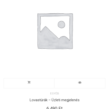
EGYÉB
Lovastúrák – Üzleti megjelenés
6.490
Ft