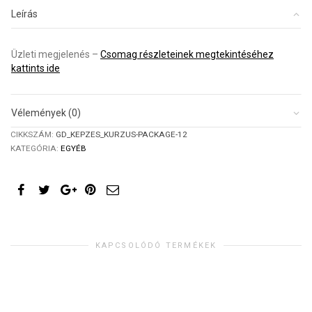
Üzleti
Leírás
megjelenés
mennyiség
Üzleti megjelenés –
Csomag részleteinek megtekintéséhez
kattints ide
Vélemények (0)
CIKKSZÁM:
GD_KEPZES_KURZUS-PACKAGE-12
KATEGÓRIA:
EGYÉB
KAPCSOLÓDÓ TERMÉKEK