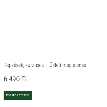
Képzések, kurzusok – Üzleti megjelenés
6.490
Ft
Képzések,
KOSÁRBA TESZEM
kurzusok
-