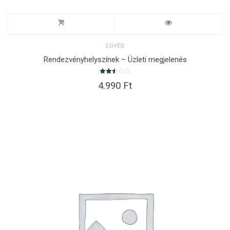
EGYÉB
Rendezvényhelyszínek – Üzleti megjelenés
Értékelés:
4.990
Ft
2.51
/ 5