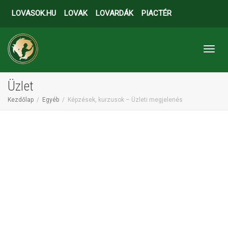
LOVASOK.HU
LOVAK
LOVARDÁK
PIACTÉR
Toggl
Üzlet
Kezdőlap
Egyéb
Képzések, kurzusok – Üzleti megjelenés