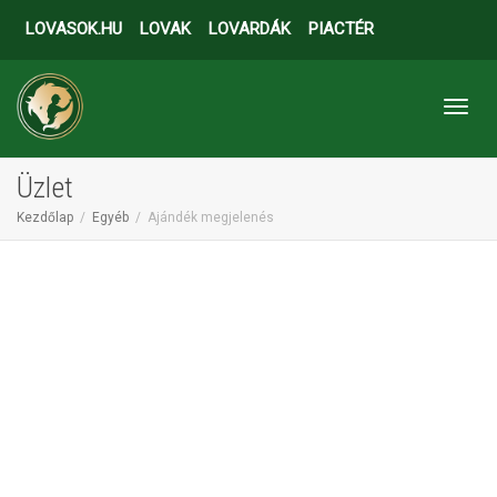
LOVASOK.HU
LOVAK
LOVARDÁK
PIACTÉR
Toggl
Üzlet
Kezdőlap
Egyéb
Ajándék megjelenés