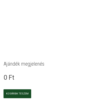
Ajándék megjelenés
0
Ft
Ajándék
KOSÁRBA TESZEM
megjelenés
mennyiség