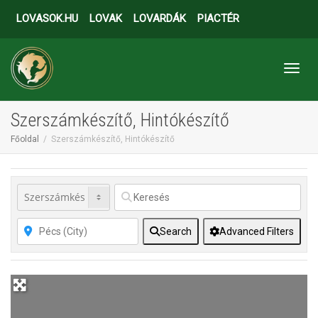
LOVASOK.HU
LOVAK
LOVARDÁK
PIACTÉR
Toggl
Szerszámkészítő, Hintókészítő
Főoldal
Szerszámkészítő, Hintókészítő
Search
Advanced Filters