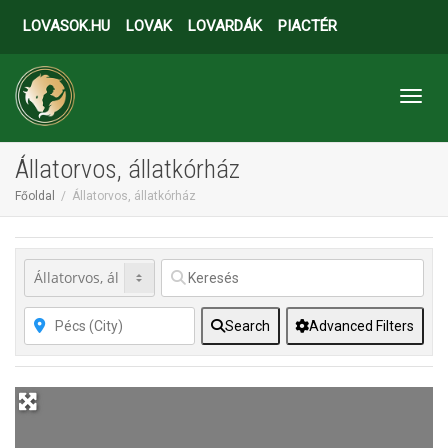
LOVASOK.HU
LOVAK
LOVARDÁK
PIACTÉR
Toggl
Állatorvos, állatkórház
Főoldal
Állatorvos, állatkórház
Search
Advanced Filters