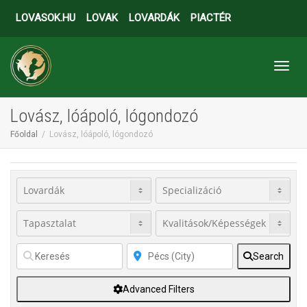
LOVASOK.HU
LOVAK
LOVARDÁK
PIACTÉR
Toggl
Lovász, lóápoló, lógondozó
Főoldal
Lovász, lóápoló, lógondozó
Search
Advanced Filters