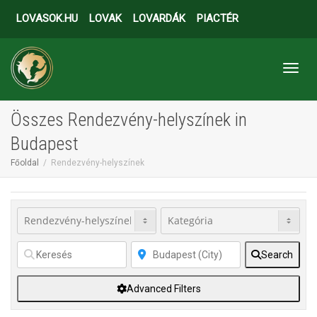
LOVASOK.HU
LOVAK
LOVARDÁK
PIACTÉR
Toggl
Összes Rendezvény-helyszínek in
Budapest
Főoldal
Rendezvény-helyszínek
Search
Advanced Filters