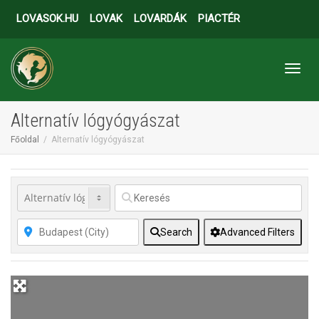
LOVASOK.HU
LOVAK
LOVARDÁK
PIACTÉR
Toggl
Alternatív lógyógyászat
Főoldal
Alternatív lógyógyászat
Search
Advanced Filters