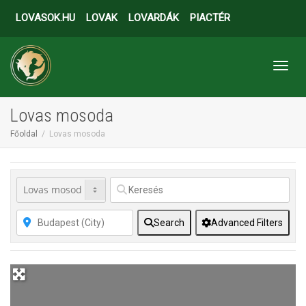
LOVASOK.HU
LOVAK
LOVARDÁK
PIACTÉR
Toggl
Lovas mosoda
Főoldal
Lovas mosoda
Search
Advanced Filters