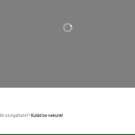
llő szolgáltatót?
Küldd be nekünk!