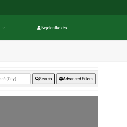
K
Bejelentkezés
Regisztráció
Search
Advanced Filters