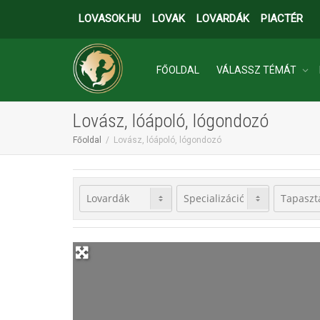
LOVASOK.HU
LOVAK
LOVARDÁK
PIACTÉR
FŐOLDAL
VÁLASSZ TÉMÁT
Lovász, lóápoló, lógondozó
INGATLANOK
Főoldal
Lovász, lóápoló, lógondozó