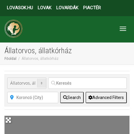
LOVASOK.HU
LOVAK
LOVARDÁK
PIACTÉR
Toggl
Állatorvos, állatkórház
Főoldal
Állatorvos, állatkórház
Search
Advanced Filters