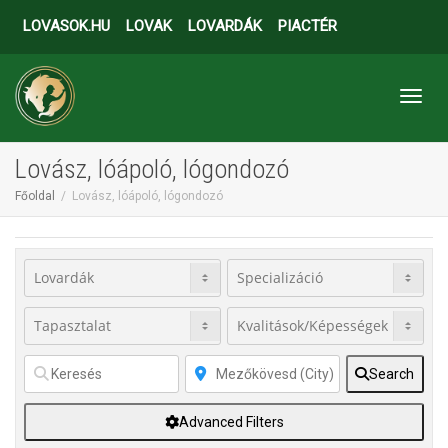
LOVASOK.HU
LOVAK
LOVARDÁK
PIACTÉR
Toggl
Lovász, lóápoló, lógondozó
Főoldal
Lovász, lóápoló, lógondozó
Search
Advanced Filters