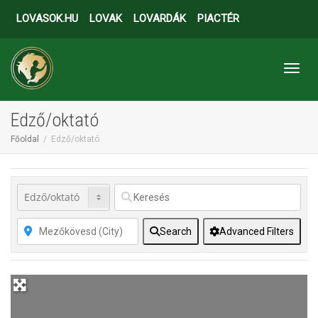
LOVASOK.HU
LOVAK
LOVARDÁK
PIACTÉR
Toggl
Edző/oktató
Főoldal
Edző/oktató
Search
Advanced Filters