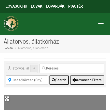
LOVASOK.HU
LOVAK
LOVARDÁK
PIACTÉR
Toggl
Állatorvos, állatkórház
Főoldal
Állatorvos, állatkórház
Search
Advanced Filters