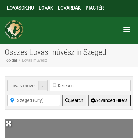
LOVASOK.HU
LOVAK
LOVARDÁK
PIACTÉR
Toggl
Összes Lovas művész in Szeged
Főoldal
Lovas művész
Search
Advanced Filters