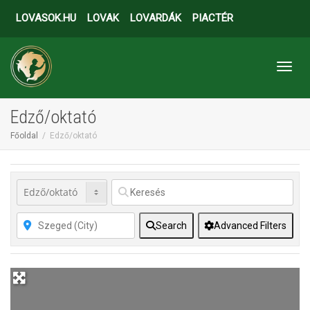
LOVASOK.HU
LOVAK
LOVARDÁK
PIACTÉR
Toggl
Edző/oktató
Főoldal
Edző/oktató
Search
Advanced Filters