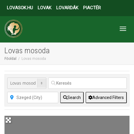
LOVASOK.HU
LOVAK
LOVARDÁK
PIACTÉR
Toggl
Lovas mosoda
Főoldal
Lovas mosoda
Search
Advanced Filters