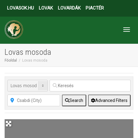
LOVASOK.HU
LOVAK
LOVARDÁK
PIACTÉR
Toggl
Lovas mosoda
Főoldal
Lovas mosoda
Search
Advanced Filters