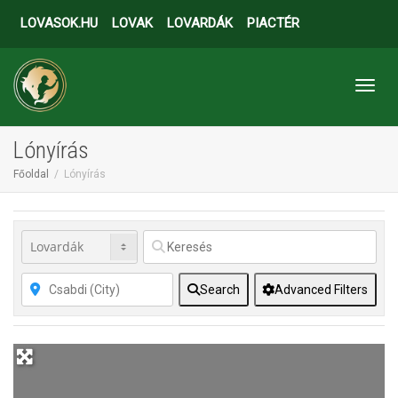
LOVASOK.HU
LOVAK
LOVARDÁK
PIACTÉR
Toggl
Lónyírás
Főoldal
Lónyírás
Search
Advanced Filters