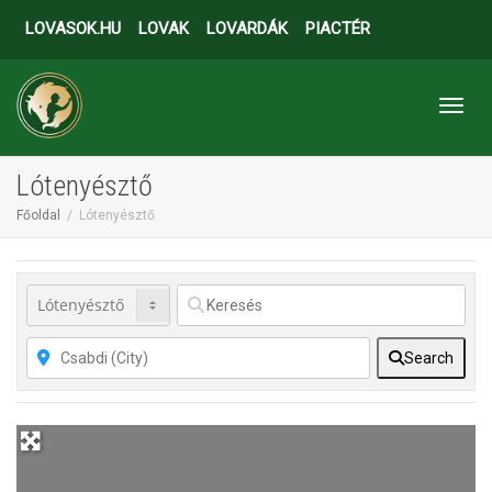
LOVASOK.HU
LOVAK
LOVARDÁK
PIACTÉR
Toggl
Lótenyésztő
Főoldal
Lótenyésztő
Search