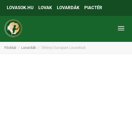
LOVASOK.HU
LOVAK
LOVARDÁK
PIACTÉR
Toggl
Főoldal
Lovardák
Tétényi Dunapart Lovasklub