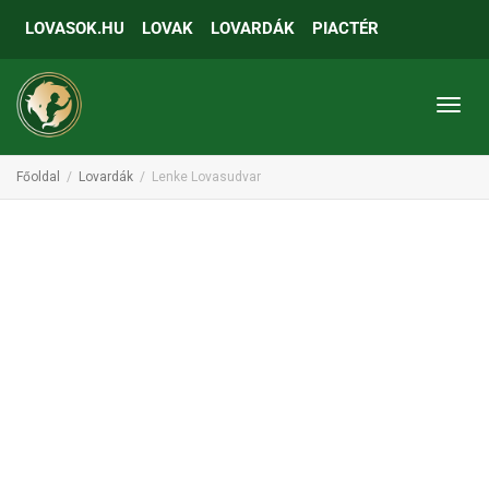
LOVASOK.HU
LOVAK
LOVARDÁK
PIACTÉR
Toggl
Főoldal
Lovardák
Lenke Lovasudvar