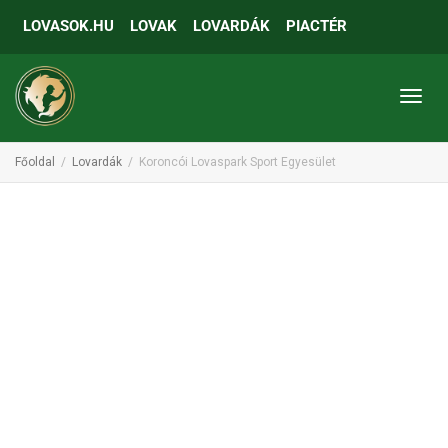
LOVASOK.HU
LOVAK
LOVARDÁK
PIACTÉR
Toggl
Főoldal
Lovardák
Koroncói Lovaspark Sport Egyesület