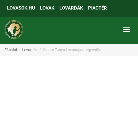
LOVASOK.HU
LOVAK
LOVARDÁK
PIACTÉR
Toggl
Főoldal
Lovardák
Gazsó Tanya Lovassport egyesület