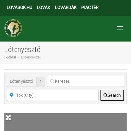
LOVASOK.HU
LOVAK
LOVARDÁK
PIACTÉR
Toggl
Lótenyésztő
Főoldal
Lótenyésztő
Search