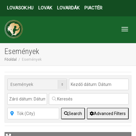
LOVASOK.HU
LOVAK
LOVARDÁK
PIACTÉR
Toggl
Események
Főoldal
Események
Search
Advanced Filters