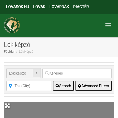
LOVASOK.HU
LOVAK
LOVARDÁK
PIACTÉR
Toggl
Lókiképző
Főoldal
Lókiképző
Search
Advanced Filters