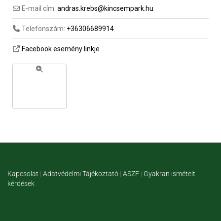
E-mail cím:
andras.krebs@kincsempark.hu
Telefonszám:
+36306689914
Facebook esemény linkje
Kapcsolat
|
Adatvédelmi Tájékoztató
|
ASZF
|
Gyakran ismételt
kérdések