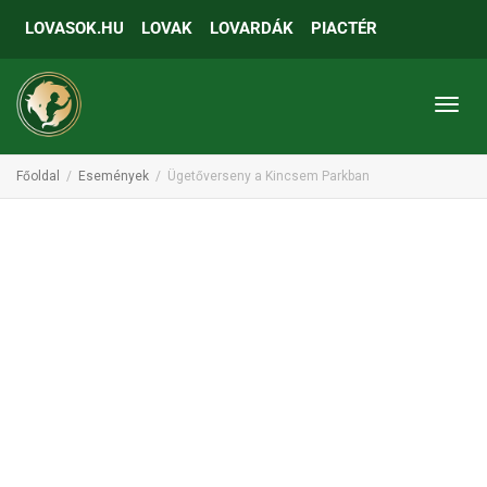
LOVASOK.HU
LOVAK
LOVARDÁK
PIACTÉR
Toggl
Főoldal
Események
Ügetőverseny a Kincsem Parkban