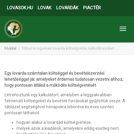
LOVASOK.HU
LOVAK
LOVARDÁK
PIACTÉR
Toggl
Főoldal
Töltsd le ingyenes lovarda költségvetés kalkulátorunkat!
Egy lovarda számtalan költséggel és bevételszerzési
lehetőséggel jár, amelyeket érdemes tudatosan vezetni ahhoz,
hogy pontosan átlásd a működés költségvetését.
Létrehoztunk egy kalkulátort, amelyben a leggyakrabban
felmerülő költségeket és bevételi forrásokat gyűjtöttük össze. A
táblázat segítségével hónapokra lebontva és éves szinten
pontosan láthatod:
hogyan alakul a lovardád költségvetése,
melyek azok a kiadások, amelyekre eddig esetleg nem