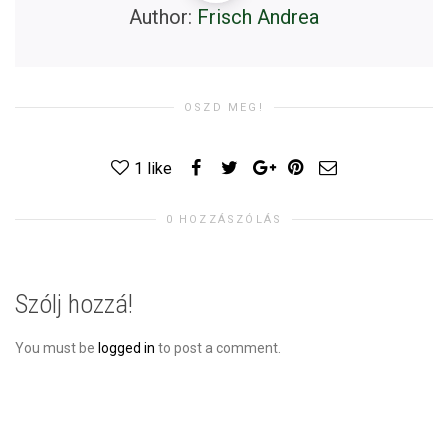
Author:
Frisch Andrea
OSZD MEG!
1
like
0 HOZZÁSZÓLÁS
Szólj hozzá!
You must be
logged in
to post a comment.