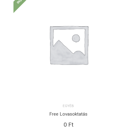
EGYÉB
Free Lovasoktatás
KOSÁRBA TESZEM
0
Ft