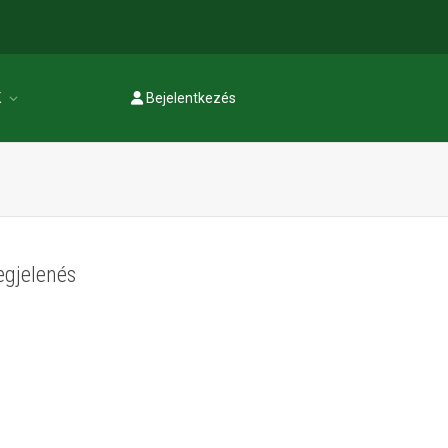
K
Bejelentkezés
Regisztráció
egjelenés