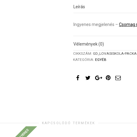
megjelenés
Leírás
mennyiség
Ingyenes megjelenés –
Csomag r
Vélemények (0)
CIKKSZÁM:
GD_LOVASISKOLA-PACKA
KATEGÓRIA:
EGYÉB
KAPCSOLÓDÓ TERMÉKEK
INGYENES