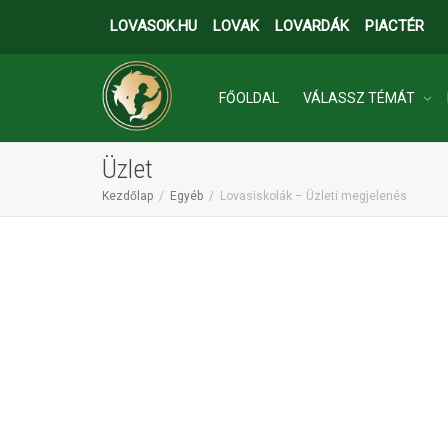
LOVASOK.HU
LOVAK
LOVARDÁK
PIACTÉR
FŐOLDAL
VÁLASSZ TÉMÁT
Üzlet
INGATLANOK
Kezdőlap
Egyéb
Lovasiskolák – Üzleti megjelenés