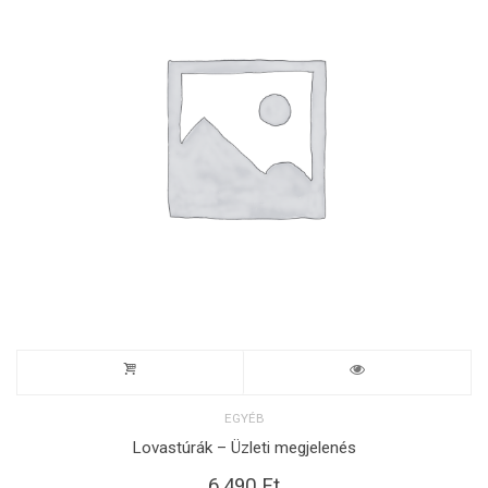
EGYÉB
Lovastúrák – Üzleti megjelenés
6.490
Ft