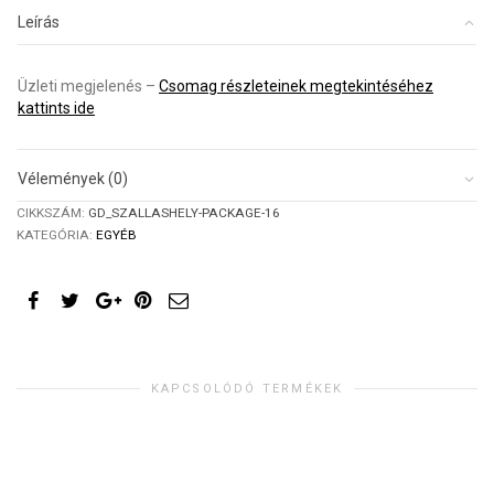
megjelenés
Leírás
mennyiség
Üzleti megjelenés –
Csomag részleteinek megtekintéséhez
kattints ide
Vélemények (0)
CIKKSZÁM:
GD_SZALLASHELY-PACKAGE-16
KATEGÓRIA:
EGYÉB
KAPCSOLÓDÓ TERMÉKEK