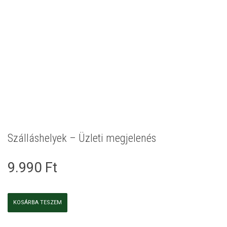
Szálláshelyek – Üzleti megjelenés
9.990
Ft
Szálláshelyek
KOSÁRBA TESZEM
-
Üzleti