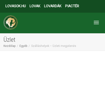
LOVASOK.HU
LOVAK
LOVARDÁK
PIACTÉR
Toggl
Üzlet
Kezdőlap
Egyéb
Szálláshelyek – Üzleti megjelenés