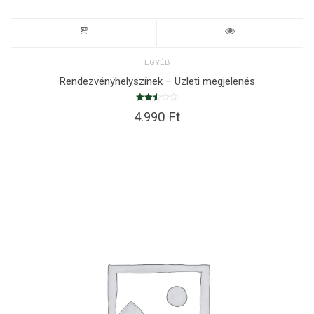
EGYÉB
Rendezvényhelyszínek – Üzleti megjelenés
Értékelés:
4.990
Ft
2.51
/ 5