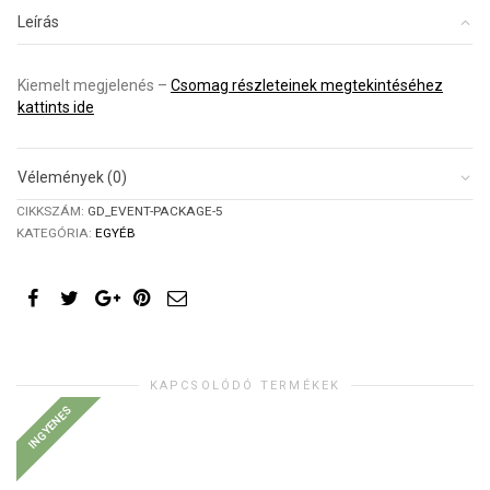
megjelenés
Leírás
mennyiség
Kiemelt megjelenés –
Csomag részleteinek megtekintéséhez
kattints ide
Vélemények (0)
CIKKSZÁM:
GD_EVENT-PACKAGE-5
KATEGÓRIA:
EGYÉB
KAPCSOLÓDÓ TERMÉKEK
INGYENES