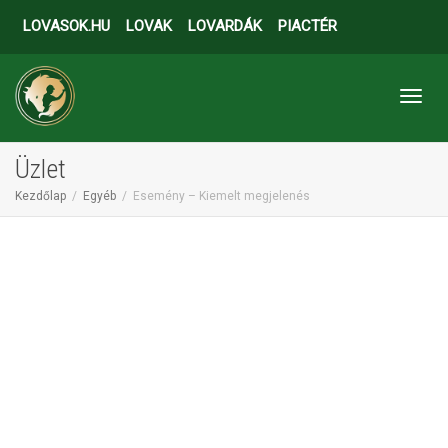
LOVASOK.HU
LOVAK
LOVARDÁK
PIACTÉR
Toggl
Üzlet
Kezdőlap
Egyéb
Esemény – Kiemelt megjelenés