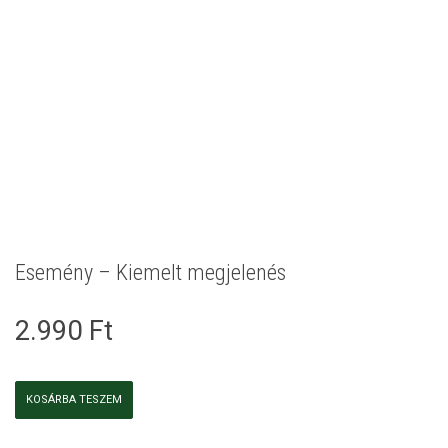
Esemény – Kiemelt megjelenés
2.990
Ft
Esemény
KOSÁRBA TESZEM
-
Kiemelt