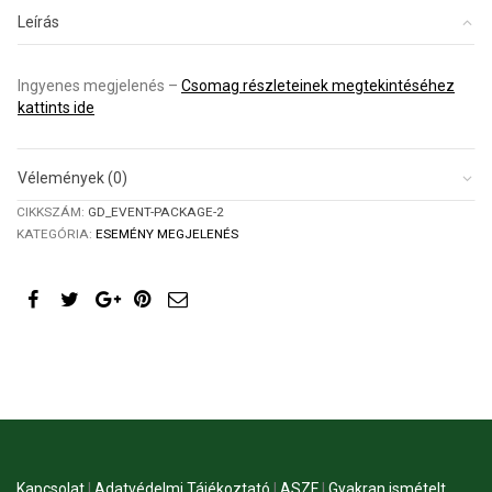
megjelenés
Leírás
mennyiség
Ingyenes megjelenés –
Csomag részleteinek megtekintéséhez
kattints ide
Vélemények (0)
CIKKSZÁM:
GD_EVENT-PACKAGE-2
KATEGÓRIA:
ESEMÉNY MEGJELENÉS
Kapcsolat
|
Adatvédelmi Tájékoztató
|
ASZF
|
Gyakran ismételt