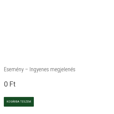
Esemény – Ingyenes megjelenés
0
Ft
Esemény
KOSÁRBA TESZEM
-
Ingyenes