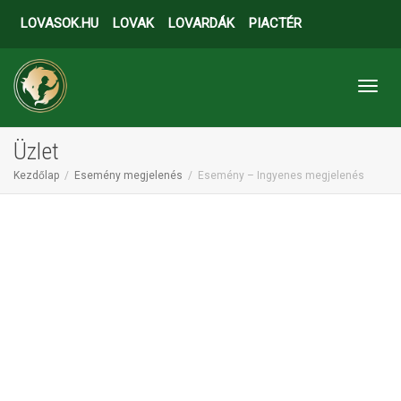
LOVASOK.HU
LOVAK
LOVARDÁK
PIACTÉR
Toggl
Üzlet
Kezdőlap
Esemény megjelenés
Esemény – Ingyenes megjelenés