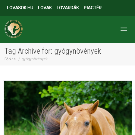
LOVASOK.HU
LOVAK
LOVARDÁK
PIACTÉR
Toggl
Tag Archive for: gyógynövények
Főoldal
gyógynövények