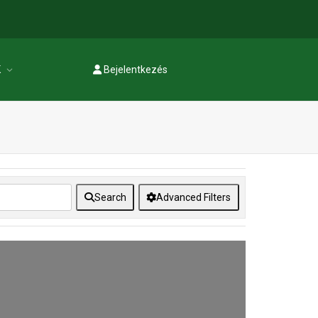
K
Bejelentkezés
Regisztráció
Search
Advanced Filters