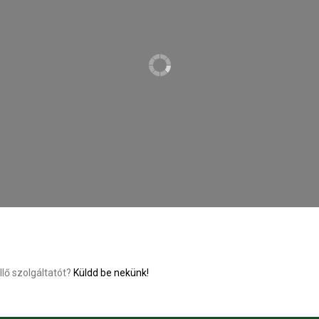
llő szolgáltatót?
Küldd be nekünk!