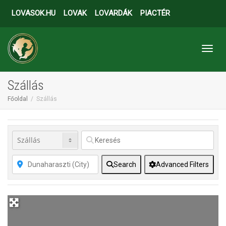
LOVASOK.HU
LOVAK
LOVARDÁK
PIACTÉR
Toggl
Szállás
Főoldal
Szállás
Search
Advanced Filters